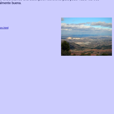
ealmente buena.
on.html