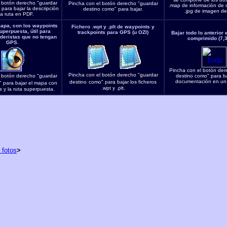
 botón derecho "guardar
Pincha con el botón derecho "guardar
.map de información de ca
para bajar la descripción
destino como" para bajar.
.jpg de imagen de
la ruta en PDF.
apa, con los waypoints
Fichero .wpt y .plt de waypoints y
superpuesta, útil para
trackpoints para GPS (u OZI)
Bajar todo lo anterior 
deristas que no tengan
comprimido (7,
GPS.
Pincha con el botón der
Pincha con el botón derecho "guardar
 botón derecho "guardar
destino
como" para b
documentación en un f
destino
como" para bajar los ficheros
 para bajar el mapa con
.wpt y .plt.
s y la ruta superpuesta.
 fotos
>