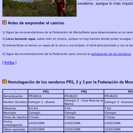
senderos, aunque lo más importa
Antes de emprender el camino
1) Sigue las recomendaciones de la Federación de Montañismo para desenvolverte en la natur
2)
Lleva bastante agua
, sobre todo en verano, porque no hay fuentes donde poder recargar. 
3) Intenta llevar al menos un mapa de la zona y una brújula; el móvil desconectado y con la bate
4) Sigue las recomendaciones de la Federación para conocer la
señalización de los senderos
.
|
Arriba
|
Homolagación de los senderos PR1, 2 y 3 por la Federación de Mon
-
PR1
PR2
PR
Denominación
PR-MU14
PR-MU15
PR-MU16
Cehegín 2 - Coto Real de la
Nombre Genérico
Cehegín 1 - Burete
Cehegín 3 - Acenich
Marina
Distancia
9,6 km
5 km
7 km
Municipio
Cehegín
Cehegín
Cehegín
Horas de marcha
3 horas
2 horas
2 horas
Fecha
12/02/1998
12/02/1998
12/02/1998
homologación
Último repintado
12/02/1998
12/02/1998
12/02/1998