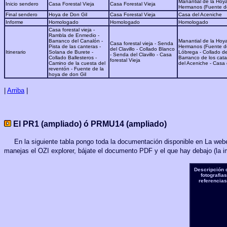
Manantial de la Hoya
Inicio sendero
Casa Forestal Vieja
Casa Forestal Vieja
Hermanos (Fuente de
Final sendero
Hoya de Don Gil
Casa Forestal Vieja
Casa del Aceniche
Informe
Homologado
Homologado
Homologado
Casa forestal vieja -
Rambla de Enmedio -
Barranco del Canalón -
Manantial de la Hoya
Casa forestal vieja - Senda
Pista de las canteras -
Hermanos (Fuente de
del Clavillo - Collado Blanco
Itinerario
Solana de Burete -
Lóbrega - Collado de 
- Senda del Clavillo - Casa
Collado Ballesteros -
Barranco de los cat
forestal Vieja
Camino de la cuesta del
del Aceniche - Casa
reventón - Fuente de la
hoya de don Gil
|
Arriba
|
El PR1 (ampliado) ó PRMU14 (ampliado)
En la siguiente tabla pongo toda la documentación disponible en La weberí
manejas el OZI explorer, bájate el documento PDF y el que hay debajo (la 
Descripción d
fotografia
referencias