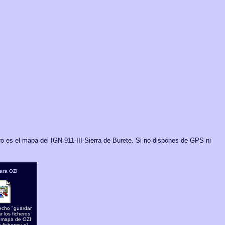
ro es el mapa del IGN
911-III-Sierra de Burete. Si no dispones de GPS ni
ara OZI
echo "guardar
 los ficheros
l mapa de OZI
ficheros: el