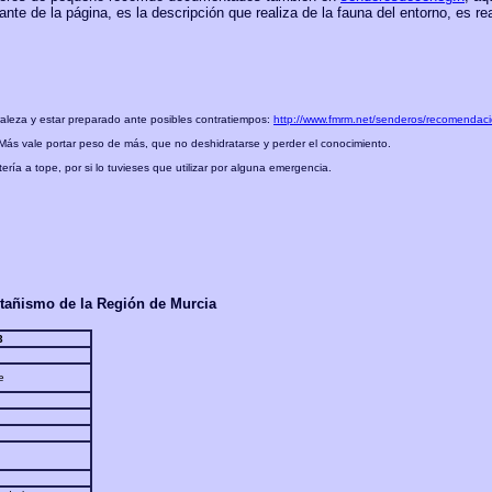
nte de la página, es la descripción que realiza de la fauna del entorno, es r
aleza y estar preparado ante posibles contratiempos:
http://www.fmrm.net/senderos/recomendaci
Más vale portar peso de más, que no deshidratarse y perder el conocimiento.
ría a tope, por si lo tuvieses que utilizar por alguna emergencia.
tañismo de la Región de Murcia
3
e