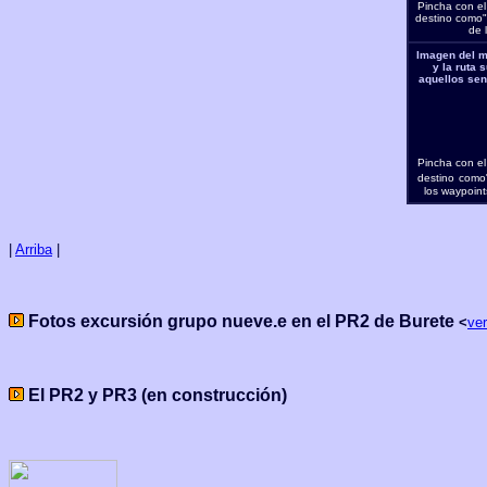
Pincha con el
destino como" 
de 
Imagen del m
y la ruta 
aquellos sen
Pincha con el
destino
como"
los waypoint
|
Arriba
|
Fotos excursión grupo nueve.e en el PR2 de Burete
<
ver
El PR2 y PR3 (en construcción)