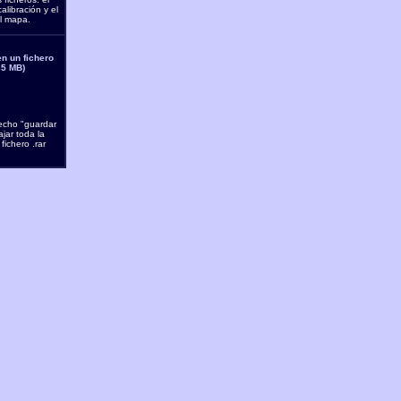
libración y el
l mapa.
en un fichero
35 MB)
echo "guardar
ajar
toda la
ichero .rar