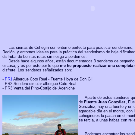
Las sierras de Cehegín son entorno perfecto para practicar senderismo; l
Región, y entornos ideales para la práctica del senderismo de baja dificult
disfrutar de bonitas rutas sin riesgo a perdernos.
Desde hace algunos años, están documentados 3 senderos de pequeño reco
escasa, y es por esto por lo que
me he propuesto realizar una complet
disfrute. Los senderos señalizados son:
-
PR1
Albergue Coto Real - Fuente Hoya de Don Gil
-
PR2 Sendero circular albergue Coto Real
- PR3 Venta del Pino-Cortijo del Aceniche
Aparte de estos senderos que es
de
Fuente Juan González
, Fue
González, hay una fuente y un 
agradable día en el monte, con 
cehegineros lo pasan en el mont
se tercia, a unas habas con rell
Podemos encontrar los sender