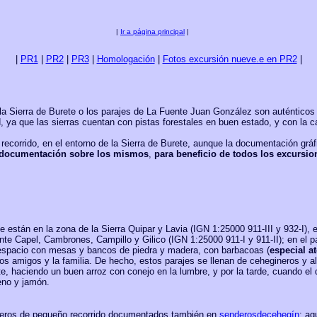
|
Ir a página principal
|
|
PR1
|
PR2
|
PR3
|
Homologación
|
Fotos excursión nueve.e en PR2
|
a Sierra de Burete o los parajes de La Fuente Juan González son auténticos
ad, ya que las sierras cuentan con pistas forestales en buen estado, y con la
rrido, en el entorno de la Sierra de Burete, aunque la documentación gráf
a documentación sobre los mismos
,
para beneficio de todos los excursio
tán en la zona de la Sierra Quipar y Lavia (IGN 1:25000 911-III y 932-I), e
nte Capel, Cambrones, Campillo y Gilico (IGN 1:25000 911-I y 911-II); en el p
espacio con mesas y bancos de piedra y madera, con barbacoas (
especial a
los amigos y la familia. De hecho, estos parajes se llenan de cehegineros y a
e, haciendo un buen arroz con conejo en la lumbre, y por la tarde, cuando el 
eno y jamón.
os de pequeño recorrido documentados también en
senderosdecehegín
; aq