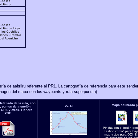
 de los
l Pino)
 de los
l Pino) - Hoya
los Cuchillos -
alanes - Rambla
 del Aceniche
a de aabrilru referente al PR1. La cartografía de referencia para este sende
imagen del mapa con los waypoints y ruta superpuesta).
etallada de la ruta, con
Mapa calibrado p
Perfil
s, puntos de atención,
 GPS y otros. Fichero
PDF
Pincha con el botón der
destino como" para bajar
.map y .jpg para OZI. E
se compone de los dos 