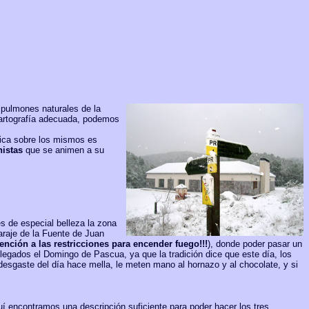
 pulmones naturales de la
 cartografía adecuada, podemos
ica sobre los mismos es
nistas
que se animen a su
s de especial belleza la zona
araje de la Fuente de Juan
tención a las restricciones para encender fuego!!!
), donde poder pasar un
llegados el Domingo de Pascua, ya que la tradición dice que este día, los
desgaste del día hace mella, le meten mano al hornazo y al chocolate, y si
uí encontramos una descripción suficiente para poder hacer los tres